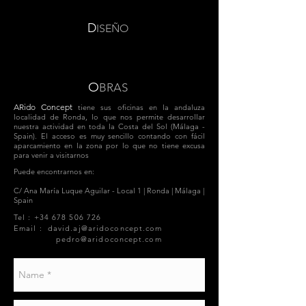
D
ISEÑO
O
BRAS
ARido Concept
tiene sus oficinas en la andaluza
localidad de Ronda, lo que nos permite desarrollar
nuestra actividad en toda la Costa del Sol (Málaga -
Spain). El acceso es muy sencillo contando con fácil
aparcamiento en la zona por lo que no tiene excusa
para venir a visitarnos
Puede encontrarnos en:
C/ Ana María Luque Aguilar - Local 1 | Ronda | Málaga |
Spain​
Tel :
+34 678 506 726
Email : david.aj@aridoconcept
.com
pedro@aridoconcept.com