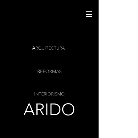
A
RQUITECTURA
R
EFORMAS
I
NTERIORISMO
ARIDO